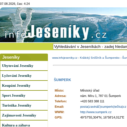
07.08.2026, čas: 4:24
Jeseníky
www.infojeseniky.cz
-
Králický Sněžník a Šumpersko
-
Šu
Ubytování Jeseníky
Lyžování Jeseníky
ŠUMPERK
Koupání Jeseníky
Místo:
Městský úřad
Sport Jeseníky
Adresa:
nám. Míru 1, 787 01 Šumperk
Telefon:
+420 583 388 111
Turistika Jeseníky
Email:
posta(zavináč)sumperk(tečka)cz
WWW:
http://www.sumperk.cz
Zajímavosti Jeseníky
GPS:
49°57'55,304"N, 16°58'14,012"E
Kultura a zábava