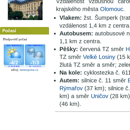
Vzdálenost vzdušnou ča
krajského města
Olomouc
.
Vlakem:
žst. Šumperk (trať
vzdálenost 1,4 km z centra
Počasí
Autobusem:
autobusové n
Předpověď počasí
1,1 km z centra.
Pěšky:
červená TZ směr
H
TZ směr
Velké Losiny
(15 
žlutá TZ směr a směr; zel
zdroj:
meteopress.cz
Na kole:
cyklostezka č. 61
Autem:
silnice č. 11 směr
Rýmařov
(37 km); silnice 
km) a směr
Uničov
(28 km);
(46 km).