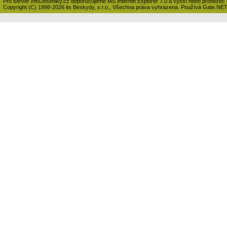
Pro server InfoJeseniky.cz doporučujeme MS Internet Explorer 7.0 a vyšší nebo prohlížeč
Copyright (C) 1998-2026 its Beskydy, s.r.o., Všechna práva vyhrazena. Používá Gate.NE