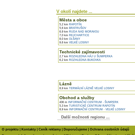
V okolí najdete ...
Města a obce
5,2 km
RAPOTÍN
5,6 km
BRATRUŠOV
6,9 km
RUDA NAD MORAVOU
7,0 km
REJCHARTICE
8,0 km
OLŠANY
9,6 km
VELKÉ LOSINY
Technické zajímavosti
2,7 km
ROZHLEDNA HÁJ U ŠUMPERKA
6,2 km
ROZHLEDNA BUKOVKA
Lázně
8,9 km
TERMÁLNÍ LÁZNĚ VELKÉ LOSINY
Obchod a služby
436 m
INFORMAČNÍ CENTRUM - ŠUMPERK
5,3 km
TURISTICKÉ CENTRUM RAPOTÍN
8,9 km
INFORMAČNÍ CENTRUM - VELKÉ LOSINY
Další možnosti regionu ...
O projektu
|
Kontakty
|
Ceník reklamy
|
Doporučujeme
|
Ochrana osobních údajů