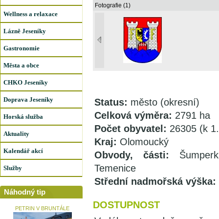
Fotografie (1)
Wellness a relaxace
Lázně Jeseníky
Gastronomie
Města a obce
CHKO Jeseníky
Doprava Jeseníky
Status:
město (okresní)
Celková výměra:
2791 ha
Horská služba
Počet obyvatel:
26305 (k 1
Aktuality
Kraj:
Olomoucký
Kalendář akcí
Obvody, části:
Šumperk
Temenice
Služby
Střední nadmořská výška:
Náhodný tip
DOSTUPNOST
PETRIN V BRUNTÁLE