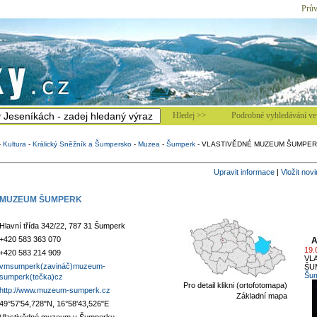
Prův
Hledej >>
Podrobné vyhledávání ve 
-
Kultura
-
Králický Sněžník a Šumpersko
-
Muzea
-
Šumperk
-
VLASTIVĚDNÉ MUZEUM ŠUMPER
Upravit informace
|
Vložit nov
 MUZEUM ŠUMPERK
Hlavní třída 342/22, 787 31 Šumperk
+420 583 363 070
A
19.
+420 583 214 909
VL
vmsumperk(zavináč)muzeum-
ŠU
Šum
sumperk(tečka)cz
Pro detail klikni (ortofotomapa)
http://www.muzeum-sumperk.cz
Základní mapa
49°57'54,728"N, 16°58'43,526"E