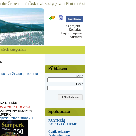
odce Českem - InfoČesko.cz
Beskydy.cz
inPhoto počasí
|
|
O projektu
Kontakty
Doporučujeme
Partneři
všech kategoriích
K
Přihlášení
inku
|
Vložit akci
|
Tisknout
Login
Heslo
kce u nás
05.2026 - 11.10.2026
ASTIVĚDNÉ MUZEUM
Spolupráce
MPERK
perk: Příběh starý 750
PARTNEŘI
DOPORUČUJEME
Ceník reklamy
Přidat ubytování