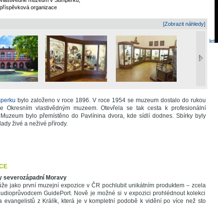
Vlastivědné muzeum v Šumperku,
příspěvková organizace
[Zobrazit náhledy]
let
perku
bylo založeno v roce 1896. V roce 1954 se muzeum dostalo do rukou
e Okresním vlastivědným muzeem. Otevřela se tak cesta k profesionální
 Muzeum bylo přemístěno do Pavlínina dvora, kde sídlí dodnes. Sbírky byly
ady živé a neživé přírody.
CE
ny severozápadní Moravy
že jako první muzejní expozice v ČR pochlubit unikátním produktem – zcela
udioprůvodcem GuidePort. Nově je možné si v expozici prohlédnout kolekci
 evangelistů z Králík, která je v kompletní podobě k vidění po více než sto