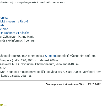
ariérový přístup do galerie i přednáškového sálu.
perska
nické muzeum v Úsově
řeh
elnice
fa Kašpara v Lošticích
tel Zvěstování Panny Marie
 městské informační centrum
ušnou čarou 600 m z centra města
Šumperk
(náměstí) východním směrem.
 Šumperk (trať č. 290, 293), vzdálenost 700 m.
zastávka MHD Revoluční - Obchodní dům, vzdálenost 400 m.
á TZ.
vání nedaleko muzea na vedlejší Fialově ulici u KD, asi 200 m. Ve všední dny
víkendy a svátky zdarma.
Datum poslední aktualizace článku: 25.10.2022
e ...