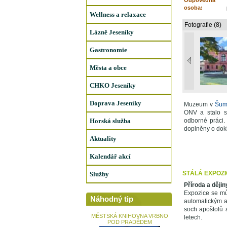
Odpovědná
osoba:
Wellness a relaxace
Fotografie (8)
Lázně Jeseníky
Gastronomie
Města a obce
CHKO Jeseníky
Doprava Jeseníky
Muzeum v
Šum
ONV a stalo s
Horská služba
odborné práci.
doplněny o dokl
Aktuality
Kalendář akcí
STÁLÁ EXPOZI
Služby
Příroda a ději
Expozice se mů
Náhodný tip
automatickým a
soch apoštolů a
MĚSTSKÁ KNIHOVNA VRBNO
letech.
POD PRADĚDEM