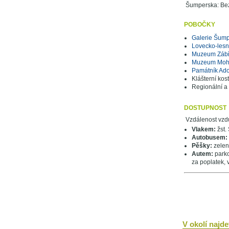
Šumperska: Bezb
POBOČKY
Galerie Šum
Lovecko-les
Muzeum Záb
Muzeum Moh
Památník Adol
Klášterní kos
Regionální a
DOSTUPNOST
Vzdálenost vzd
Vlakem:
žst.
Autobusem:
Pěšky:
zelen
Autem:
parko
za poplatek, 
V okolí najdet