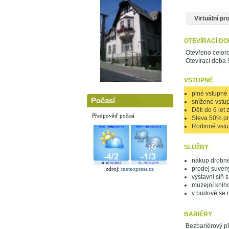
Virtuální p
OTEVÍRACÍ D
Otevřeno celoro
Otevírací doba 
VSTUPNÉ
plné vstupné
Počasí
snížené vstu
Děti do 6 let 
Předpověď počasí
Sleva 50% pro
Rodinné vstu
SLUŽBY
nákup drobnéh
prodej suvený
zdroj:
meteopress.cz
výstavní síň s
muzejní knih
v budově se 
BARIÉRY
Bezbariérový pří