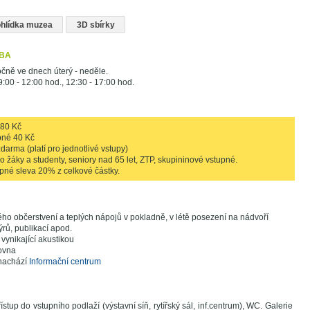
rohlídka muzea
3D sbírky
OBA
čně ve dnech úterý - neděle.
9:00 - 12:00 hod., 12:30 - 17:00 hod.
 80 Kč
pné 40 Kč
zdarma (platí pro jednotlivé vstupy)
 žáky a studenty, seniory nad 65 let, ZTP, skupininové vstupné.
pné sleva 20% z celkové částky.
o občerstvení a teplých nápojů v pokladně, v létě posezení na nádvoří
rů, publikací apod.
 vynikající akustikou
ovna
nachází
Informační centrum
stup do vstupního podlaží (výstavní síň, rytířský sál, inf.centrum), WC. Galerie