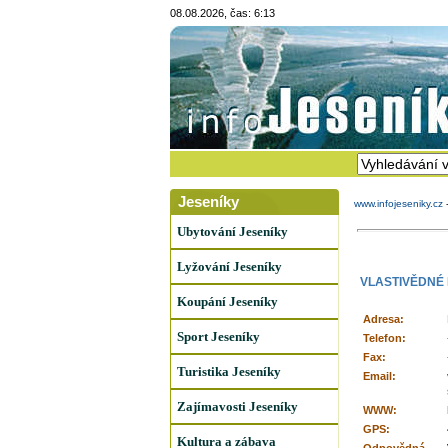
08.08.2026, čas: 6:13
Jeseníky
www.infojeseniky.cz
Ubytování Jeseníky
Lyžování Jeseníky
VLASTIVĚDNÉ
Koupání Jeseníky
Adresa:
Sport Jeseníky
Telefon:
Fax:
Turistika Jeseníky
Email:
Zajímavosti Jeseníky
WWW:
GPS:
Kultura a zábava