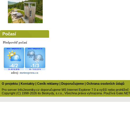
Počasí
Předpověď počasí
zdroj:
meteopress.cz
O projektu
|
Kontakty
|
Ceník reklamy
|
Doporučujeme
|
Ochrana osobních údajů
Pro server InfoJeseniky.cz doporučujeme MS Internet Explorer 7.0 a vyšší nebo prohlížeč
Copyright (C) 1998-2026 its Beskydy, s.r.o., Všechna práva vyhrazena. Používá Gate.NE