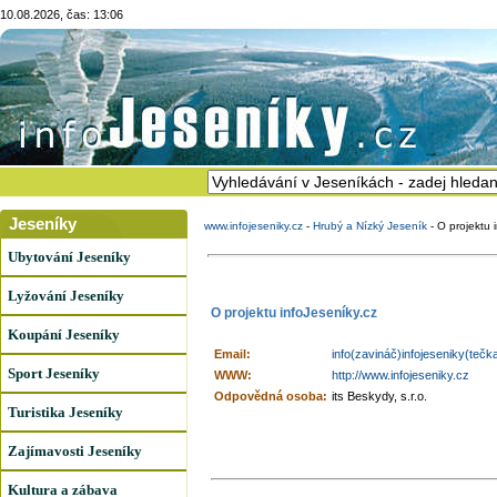
10.08.2026, čas: 13:06
Jeseníky
www.infojeseniky.cz
-
Hrubý a Nízký Jeseník
-
O projektu 
Ubytování Jeseníky
Lyžování Jeseníky
O projektu infoJeseníky.cz
Koupání Jeseníky
Email:
info(zavináč)infojeseniky(tečk
Sport Jeseníky
WWW:
http://www.infojeseniky.cz
Odpovědná osoba:
its Beskydy, s.r.o.
Turistika Jeseníky
Zajímavosti Jeseníky
Kultura a zábava