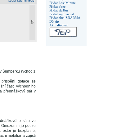
[Zobrazit náhledy]
Přidat Last Minute
Přidat obec
Přidat službu
Přidat zajímavost
Přidat akci ZDARMA
Dát tip
Aktualizovat
 v Šumperku (vchod z
přispění dotace ze
ižní části východního
 přednáškový sál v
řednáškového sálu ve
m. Omezením je pouze
ostor je bezplatné,
ční mobiliář a zajistí