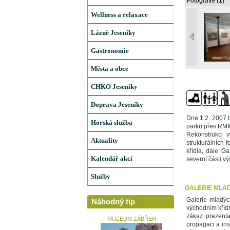
Fotografie (1)
Wellness a relaxace
Lázně Jeseníky
Gastronomie
Města a obce
CHKO Jeseníky
Doprava Jeseníky
Dne 1.2. 2007 
Horská služba
parku přes RMI
Rekonstrukci 
Aktuality
strukturálních 
křídla, dále G
Kalendář akcí
severní části v
Služby
GALERIE MLA
Galerie mladýc
Náhodný tip
východním kříd
zákaz prezenta
MUZEUM ZÁBŘEH
propagaci a ins