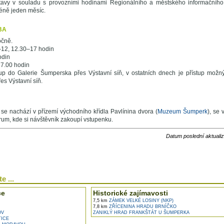
stavy v souladu s provozními hodinami Regionálního a městského informačního 
éně jeden měsíc.
BA
očně.
9–12, 12.30–17 hodin
odin
17.00 hodin
tup do Galerie Šumperska přes Výstavní síň, v ostatních dnech je přístup možný
řes Výstavní síň.
 se nachází v přízemí východního křídla Pavlínina dvora (
Muzeum Šumperk
), se 
rum, kde si návštěvník zakoupí vstupenku.
Datum poslední aktuali
e ...
ce
Historické zajímavosti
7,5 km
ZÁMEK VELKÉ LOSINY (NKP)
7,8 km
ZŘÍCENINA HRADU BRNÍČKO
OV
ZANIKLÝ HRAD FRANKŠTÁT U ŠUMPERKA
ICE