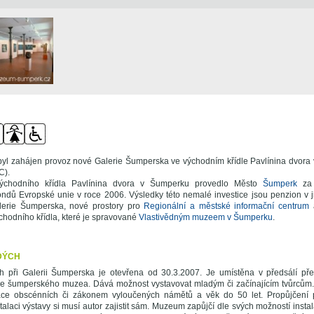
byl zahájen provoz nové Galerie Šumperska ve východním křídle Pavlínina dvora
C).
východního křídla Pavlínina dvora v Šumperku provedlo Město
Šumperk
za 
fondů Evropské unie v roce 2006. Výsledky této nemalé investice jsou penzion v j
alerie Šumperska, nové prostory pro
Regionální a městské informační centrum
a
ýchodního křídla, které je spravované
Vlastivědným muzeem v Šumperku
.
DÝCH
h při Galerii Šumperska je otevřena od 30.3.2007. Je umístěna v předsálí p
le šumperského muzea. Dává možnost vystavovat mladým či začínajícím tvůrců
ce obscénních či zákonem vyloučených námětů a věk do 50 let. Propůjčení pr
talaci výstavy si musí autor zajistit sám. Muzeum zapůjčí dle svých možností instala