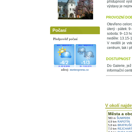
přístupnost vý
výstavy je nejm
PROVOZNÍ DO
Otevřeno celor
úterý - pátek: 
Počasí
sobota: 9–13 h
neděle: 13.15-
Předpověď počasí
V neděli je vs
centrum, tak i p
DOSTUPNOST
Do Galerie, jež
zdroj:
meteopress.cz
informační cent
V okolí najdet
Města a ob
583 m
ŠUMPERK
4,9 km
RAPOTÍN
5,8 km
BRATRUŠ
7,0 km
REJCHART