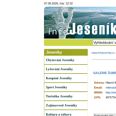
07.08.2026, čas: 22:32
Jeseníky
www.infojeseniky.cz
Ubytování Jeseníky
Lyžování Jeseníky
GALERIE ŠUM
Koupání Jeseníky
Adresa:
Hlavní 
Sport Jeseníky
Email:
milena(
WWW:
http://
Turistika Jeseníky
GPS:
49°57'5
Zajímavosti Jeseníky
Kultura a zábava