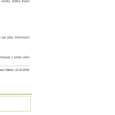
centra. Délka trvání
 jak přes Informační
vstupuje z parku přes
zace článku: 15.10.2018