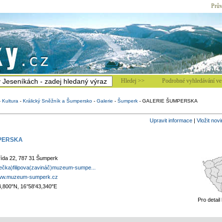
Prův
Hledej >>
Podrobné vyhledávání ve 
-
Kultura
-
Králický Sněžník a Šumpersko
-
Galerie
-
Šumperk
-
GALERIE ŠUMPERSKA
Upravit informace
|
Vložit nov
PERSKA
třída 22, 787 31 Šumperk
tečka)filipova(zavináč)muzeum-sumpe...
www.muzeum-sumperk.cz
4,800"N, 16°58'43,340"E
Pro detail