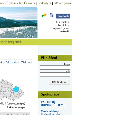
odce Českem - InfoČesko.cz
Beskydy.cz
inPhoto počasí
|
|
O projektu
Kontakty
Doporučujeme
Partneři
všech kategoriích
Přihlášení
inku
|
Vložit akci
|
Tisknout
Login
Heslo
Spolupráce
PARTNEŘI
 klikni (ortofotomapa)
DOPORUČUJEME
Základní mapa
Ceník reklamy
Přidat ubytování