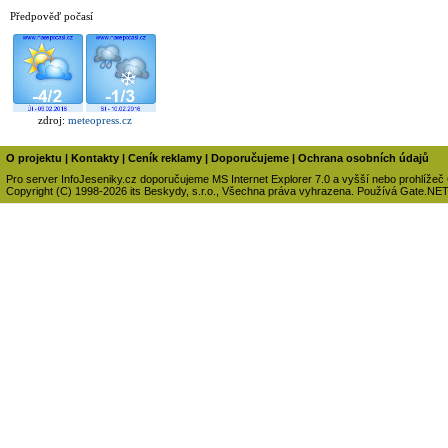
Předpověď počasí
zdroj:
meteopress.cz
O projektu
|
Kontakty
|
Ceník reklamy
|
Doporučujeme
|
Ochrana osobních údajů
Pro server InfoJeseniky.cz doporučujeme MS Internet Explorer 7.0 a vyšší nebo prohlížeč
Copyright (C) 1998-2026 its Beskydy, s.r.o., Všechna práva vyhrazena. Používá Gate.NE