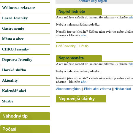
Zobrazit celý region
Wellness a relaxace
Nepřehlédněte
Akce můžete zařadit do kalendáře zdarma - klikněte
zd
Lázně Jeseníky
Nebyla nalezena žádná položka.
Gastronomie
Nenašli jste co hledáte? Zašlete nám svůj tip nebo vložt
zdarma - klikněte
zde
.
Města a obce
Další novinky
||
Dát tip
CHKO Jeseníky
Nepropásněte
Doprava Jeseníky
Akce můžete zařadit do kalendáře zdarma - klikněte
zd
Horská služba
Nebyla nalezena žádná položka.
Nenašli jste co hledáte? Zašlete nám svůj tip nebo vložt
Aktuality
zdarma - klikněte
zde
.
Akce tento týden
||
Přidat akci zdarma
||
Hledat akci
Kalendář akcí
Nejnovější články
Služby
Náhodný tip
Počasí