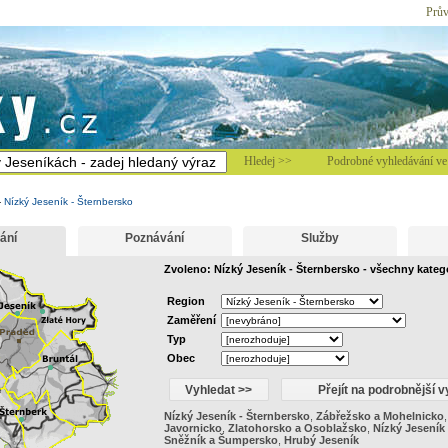
Prův
Hledej >>
Podrobné vyhledávání ve 
-
Nízký Jeseník - Šternbersko
ání
Poznávání
Služby
Zvoleno: Nízký Jeseník - Šternbersko - všechny kateg
Region
Zaměření
Typ
Obec
Nízký Jeseník - Šternbersko
,
Zábřežsko a Mohelnicko
Javornicko
,
Zlatohorsko a Osoblažsko
,
Nízký Jeseník 
Sněžník a Šumpersko
,
Hrubý Jeseník