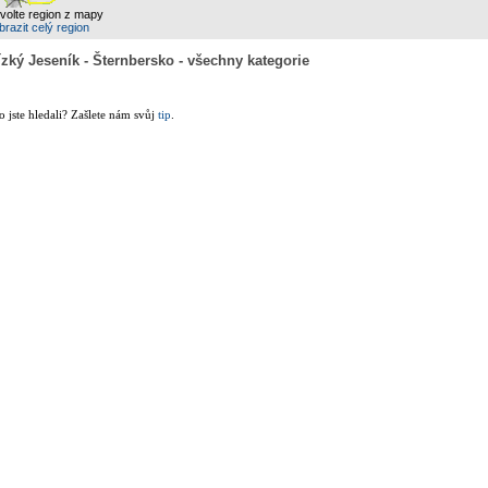
zvolte region z mapy
razit celý region
ízký Jeseník - Šternbersko - všechny kategorie
co jste hledali? Zašlete nám svůj
tip
.