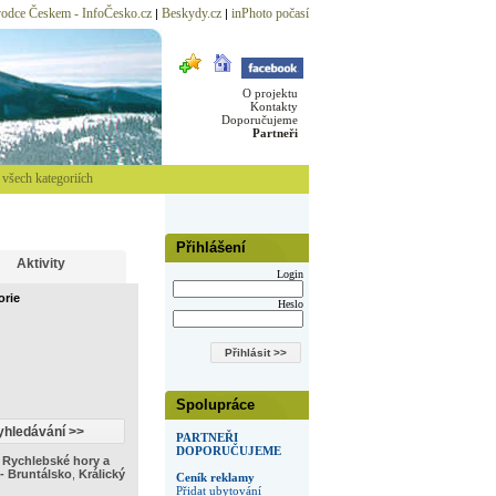
odce Českem - InfoČesko.cz
Beskydy.cz
inPhoto počasí
|
|
O projektu
Kontakty
Doporučujeme
Partneři
všech kategoriích
Přihlášení
Aktivity
Login
orie
Heslo
Spolupráce
PARTNEŘI
DOPORUČUJEME
,
Rychlebské hory a
- Bruntálsko
,
Králický
Ceník reklamy
Přidat ubytování