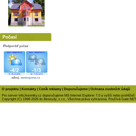
Počasí
Předpověď počasí
zdroj:
meteopress.cz
O projektu
|
Kontakty
|
Ceník reklamy
|
Doporučujeme
|
Ochrana osobních údajů
Pro server InfoJeseniky.cz doporučujeme MS Internet Explorer 7.0 a vyšší nebo prohlížeč
Copyright (C) 1998-2026 its Beskydy, s.r.o., Všechna práva vyhrazena. Používá Gate.NE