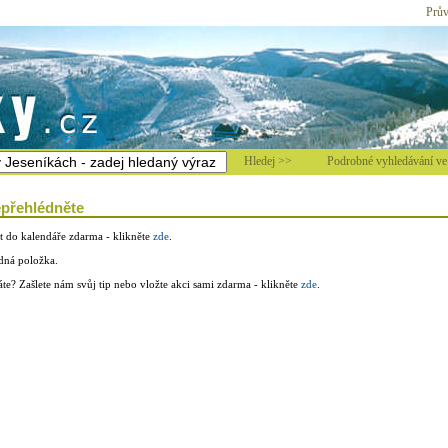
Prův
Hledej >>
Podrobné vyhledávání ve 
epřehlédněte
t do kalendáře zdarma - klikněte
zde
.
dná položka.
dáte? Zašlete nám svůj tip nebo vložte akci sami zdarma - klikněte
zde
.