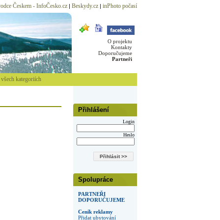
odce Českem - InfoČesko.cz
Beskydy.cz
inPhoto počasí
|
|
O projektu
Kontakty
Doporučujeme
Partneři
všech kategoriích
Přihlášení
Login
Heslo
Spolupráce
PARTNEŘI
DOPORUČUJEME
Ceník reklamy
Přidat ubytování