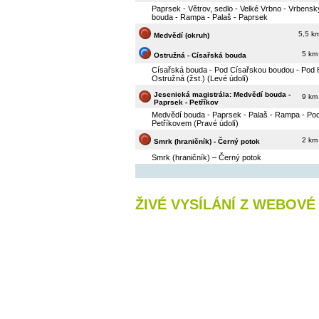
Paprsek - Větrov, sedlo - Velké Vrbno - Vrbensk
bouda - Rampa - Palaš - Paprsek
5,5 k
Medvědí (okruh)
5 km
Ostružná - Císařská bouda
Císařská bouda - Pod Císařskou boudou - Pod H
Ostružná (žst.) (Levé údolí)
Jesenická magistrála: Medvědí bouda -
9 km
Paprsek - Petříkov
Medvědí bouda - Paprsek - Palaš - Rampa - Po
Petříkovem (Pravé údolí)
2 km
Smrk (hraničník) - Černý potok
Smrk (hraničník) – Černý potok
ŽIVÉ VYSÍLÁNÍ Z WEBOV