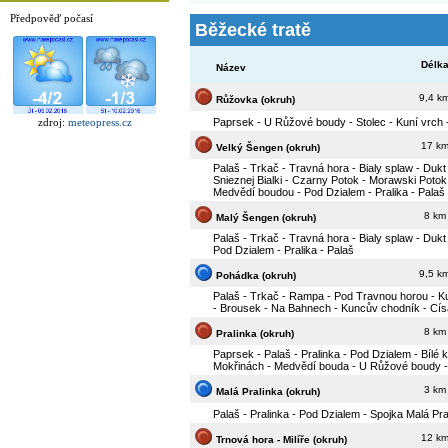
Předpověď počasí
Běžecké tratě
Délk
Název
9,4 k
Růžovka (okruh)
Paprsek - U Růžové boudy - Stolec - Kuní vrch 
zdroj:
meteopress.cz
17 k
Velký Šengen (okruh)
Palaš - Trkač - Travná hora - Bialy splaw - Duk
Snieznej Bialki - Czarny Potok - Morawski Potok
Medvědí boudou - Pod Dzialem - Pralika - Palaš
8 km
Malý Šengen (okruh)
Palaš - Trkač - Travná hora - Bialy splaw - Duk
Pod Dzialem - Pralika - Palaš
9,5 k
Pohádka (okruh)
Palaš - Trkač - Rampa - Pod Travnou horou - K
- Brousek - Na Bahnech - Kuncův chodník - Cís
8 km
Pralinka (okruh)
Paprsek - Palaš - Pralinka - Pod Dzialem - Bílé 
Mokřinách - Medvědí bouda - U Růžové boudy 
3 km
Malá Pralinka (okruh)
Palaš - Pralinka - Pod Dzialem - Spojka Malá Pral
12 k
Trnová hora - Milíře (okruh)