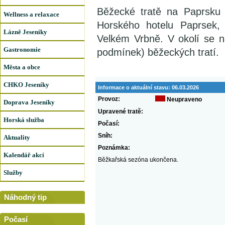
Běžecké tratě na Paprsku 
Wellness a relaxace
Horského hotelu Paprsek,
Lázně Jeseníky
Velkém Vrbně. V okolí se 
Gastronomie
podmínek) běžeckých tratí.
Města a obce
CHKO Jeseníky
Informace o aktuální stavu:
06.03.2026
Provoz:
Neupraveno
Doprava Jeseníky
Upravené tratě:
Horská služba
Počasí:
Sníh:
Aktuality
Poznámka:
Kalendář akcí
Běžkařská sezóna ukončena.
Služby
Náhodný tip
Počasí