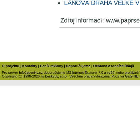
LANOVÁ DRÁHA VELKÉ V
Zdroj informací: www.paprse
O projektu
|
Kontakty
|
Ceník reklamy
|
Doporučujeme
|
Ochrana osobních údajů
Pro server InfoJeseniky.cz doporučujeme MS Internet Explorer 7.0 a vyšší nebo prohlížeč
Copyright (C) 1998-2026 its Beskydy, s.r.o., Všechna práva vyhrazena. Používá Gate.NE