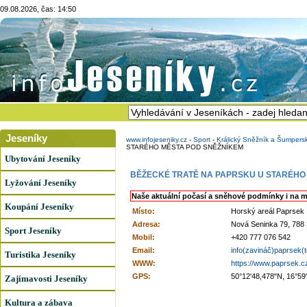
09.08.2026, čas: 14:50
Jeseníky
www.infojeseniky.cz
-
Sport
-
Králický Sněžník a Šumpers
STARÉHO MĚSTA POD SNĚŽNÍKEM
Ubytování Jeseníky
BĚŽECKÉ TRATĚ NA PAPRSKU U STARÉHO
Lyžování Jeseníky
Naše aktuální počasí a sněhové podmínky i na m
Koupání Jeseníky
Místo:
Horský areál Paprsek
Adresa:
Nová Seninka 79, 788
Sport Jeseníky
Mobil:
+420 777 076 542
Email:
info(zavináč)paprsek(
Turistika Jeseníky
WWW:
https://www.paprsek.c
GPS:
50°12'48,478"N, 16°59
Zajímavosti Jeseníky
Kultura a zábava