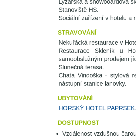
Lyžařská a snowboardová šk
Stanoviště HS.
Sociální zařízení v hotelu a 
STRAVOVÁNÍ
Nekuřácká restaurace v Hot
Restaurace Skleník u Ho
samoobslužným prodejem jíd
Slunečná terasa.
Chata Vindoška - stylová 
nástupní stanice lanovky.
UBYTOVÁNÍ
HORSKÝ HOTEL PAPRSEK
DOSTUPNOST
Vzdálenost vzdušnou čarou