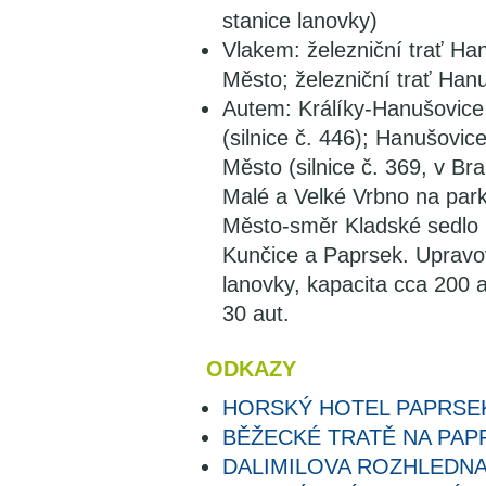
stanice lanovky)
Vlakem: železniční trať Ha
Město; železniční trať Han
Autem: Králíky-Hanušovice 
(silnice č. 446); Hanušovic
Město (silnice č. 369, v B
Malé a Velké Vrbno na park
Město-směr Kladské sedlo (
Kunčice a Paprsek. Upravo
lanovky, kapacita cca 200 
30 aut.
ODKAZY
HORSKÝ HOTEL PAPRSE
BĚŽECKÉ TRATĚ NA PAP
DALIMILOVA ROZHLEDN