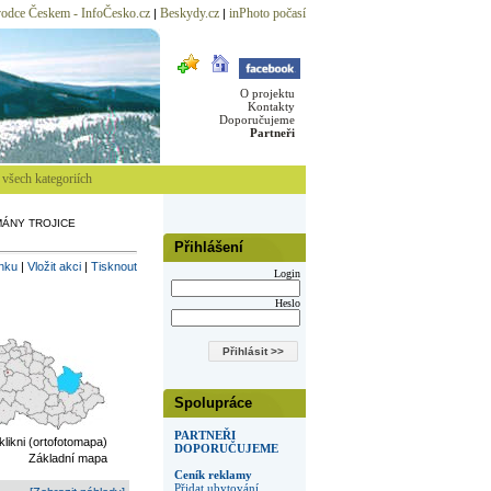
odce Českem - InfoČesko.cz
Beskydy.cz
inPhoto počasí
|
|
O projektu
Kontakty
Doporučujeme
Partneři
všech kategoriích
ÁNY TROJICE
Přihlášení
inku
|
Vložit akci
|
Tisknout
Login
Heslo
Spolupráce
PARTNEŘI
 klikni (ortofotomapa)
DOPORUČUJEME
Základní mapa
Ceník reklamy
Přidat ubytování