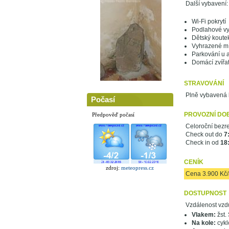
Další vybavení:
Wi-Fi pokrytí
Podlahové vy
Dětský koute
Vyhrazené mís
Parkování u 
Domácí zvířa
STRAVOVÁNÍ
Plně vybavená k
Počasí
PROVOZNÍ DO
Předpověď počasí
Celoroční bezr
Check out do
7
Check in od
18:
CENÍK
zdroj:
meteopress.cz
Cena 3.900 Kč
DOSTUPNOST
Vzdálenost vzd
Vlakem:
žst. 
Na kole:
cykl