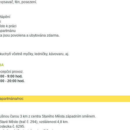
 vysavač, fén, posezení.
tápění
k
to k práci
apartmánu
ta jsou povolena a ubytována zdarma.
uchyň včetně myčky, ledničky, kávovaru, aj.
BA
ecepční provoz.
:00 - 9:00 hod.
00 - 20:00 hod.
/apartmána/noc
ušnou čarou 3 km z centra Starého Města západním směrem.
Staré Město (trať č. 294), vzdálenost 4,8 km.
ostezka č. 6295.