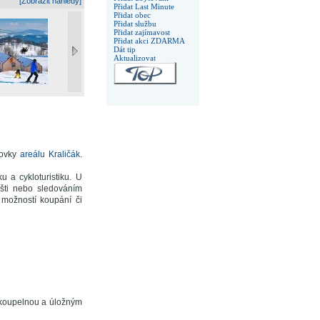
[Zobrazit náhledy]
Přidat Last Minute
Přidat obec
Přidat službu
Přidat zajímavost
Přidat akci ZDARMA
Dát tip
Aktualizovat
dovky
areálu Kraličák
.
u a cykloturistiku. U
išti nebo sledováním
 možností koupání či
 koupelnou a úložným