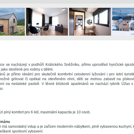
ice se nacházejí v podhůří Králického Sněžníku, přímo uprostřed hynčické sjez
jako stvořené pro rodiny s dětmi.
ů je přímo ideální pro skutečně komfortní celodenní lyžování i pro letní turistik
ožné grilovat či opékat na otevřeném ohni, děti se mohou zabavit na pískov
koní na nedaleké pastvě. V těsné blízkosti apartmánů se nachází rybník Úžas s
u.
í plný komfort pro 6 lidí, maximální kapacita je 10 osob.
tmánu
 má samostatný vstup a je zařízen moderním nábytkem, plně vybavenou kuchyní,
eškeré sportovní vybavení.