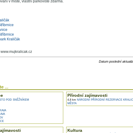
vání v místě, vlastní parkoviště zdarma.
aličák
říbrnice
anice
tříbrnice
park Kraličák
: www.mujkralicak.cz
Datum poslední aktuali
e ...
ce
Přírodní zajímavosti
STO POD SNĚŽNÍKEM
4,8 km
NÁRODNÍ PŘÍRODNÍ REZERVACE KRALIC
MĚSTA
RAVA
AVA
OV
CE
ajímavosti
Kultura