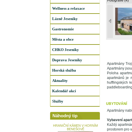
Fotografie (4)
Wellness a relaxace
Lázně Jeseníky
Gastronomie
Města a obce
CHKO Jeseníky
Doprava Jeseníky
Apartmány Troj
Apartmány jsou 
Horská služba
Poloha apartmán
apartmánů je m
Aktuality
hufflingských 
paddleboarding
Kalendář akcí
Služby
UBYTOVÁNÍ
Apartmány nabíz
Náhodný tip
Vybavení apar
Každý apartmán
HRANIČNÍ KÁMEN V HORNÍM
BENEŠOVĚ
prostorem pro v