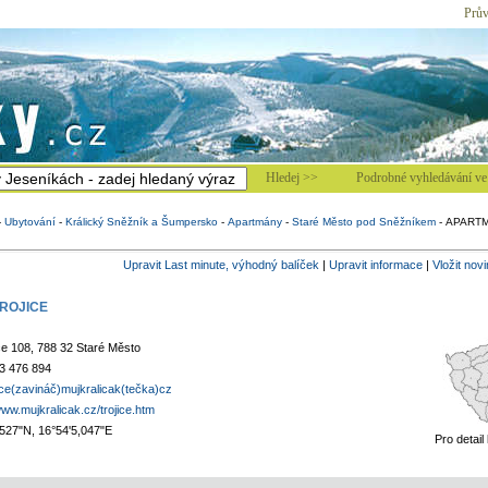
Prův
Hledej >>
Podrobné vyhledávání ve 
-
Ubytování
-
Králický Sněžník a Šumpersko
-
Apartmány
-
Staré Město pod Sněžníkem
-
APARTM
Upravit Last minute, výhodný balíček
|
Upravit informace
|
Vložit nov
ROJICE
ce 108, 788 32 Staré Město
3 476 894
ce(zavináč)mujkralicak(tečka)cz
www.mujkralicak.cz/trojice.htm
,527"N, 16°54'5,047"E
Pro detail