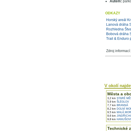
Autem:
parko
ODKAZY
Horský areál Kr
Lanová dráha St
Rozhledna Štv
Bobová dráha S
Trail & Enduro 
Zdroj informací
V okolí najdet
Města a ob
3,2 km
STARÉ MĚ
5,9 km
ŠLÉGLOV
7,7 km
BRANNÁ
8,2 km
DOLNÍ MO
9,5 km
MALÁ MOR
9,6 km
JINDŘICH
9,8 km
HANUŠOVI
Technické z