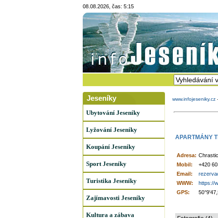
08.08.2026, čas: 5:15
Jeseníky
www.infojeseniky.cz
Ubytování Jeseníky
Lyžování Jeseníky
APARTMÁNY T
Koupání Jeseníky
Adresa:
Chrasti
Sport Jeseníky
Mobil:
+420 60
Email:
rezerva
Turistika Jeseníky
WWW:
https://
GPS:
50°9'47
Zajímavosti Jeseníky
Kultura a zábava