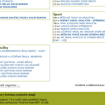
 ŠTVANICE
3,3 km
PRO-BIO GALERIE STARÉ MĚSTO
O OBLAK DOLNÍ MORAVA
3,6 km
MUZEUM STAROMĚSTSKA
VA ROZHLEDNA
Sport
ANOVA NAUČNÁ STEZKA DOLNÍ MORAVA
608 m
BĚŽECKÉ TRASY NA KRALIČÁKU
614 m
HORSKÝ AREÁL KRALIČÁK - STŘÍBRNIC
786 m
TRAIL & ENDURO PARK KRALIČÁK
1,6 km
LANOVÁ DRÁHA STŘÍBRNICE
1,6 km
BOBOVA DRÁHA KRALIČÁK
2,1 km
LYŽAŘSKÝ AREÁL MC GREGOR STARÉ M
3,0 km
BĚŽECKÉ TRATĚ KOLEM STARÉHO MĚS
4,1 km
SKI AREÁL KUNČICE VE STARÉM MĚSTĚ
[
]
Další... (12)
lužby
A SNOWBOARDOVÁ ŠKOLA BERST - VLEKY
OVÁ A LYŽAŘSKÁ ŠKOLA, SKISERVIS,
NÍ CENTRUM - STARÉ MĚSTO
SLUŽEB PRO TURISTY NA HÁJOVNĚ
UŽBA STANICE DOLNÍ MORAVA
NÍ CENTRUM DOLNÍ MORAVA
 CENTRUM DOLNÍ MORAVA
UŽBA STANICE PAPRSEK
ti regionu ...
Uvedené vzdálenosti jsou
me
|
Ochrana osobních údajů
xplorer 7.0 a vyšší nebo prohlížeč Opera
 práva vyhrazena. Používá Gate.NET
v3.16b