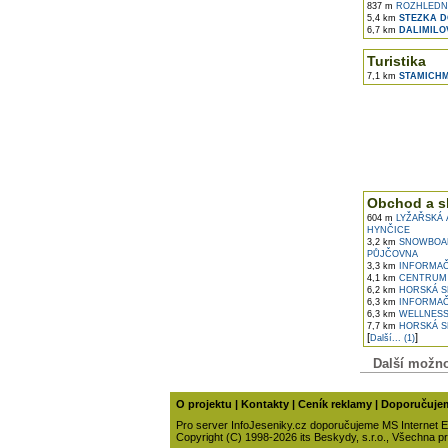
837 m
ROZHLEDNA
5,4 km
STEZKA D
6,7 km
DALIMILO
Turistika
7,1 km
STAMICHM
Obchod a s
604 m
LYŽAŘSKÁ 
HYNČICE
3,2 km
SNOWBOARD
PŮJČOVNA
3,3 km
INFORMAČ
4,1 km
CENTRUM 
6,2 km
HORSKÁ SL
6,3 km
INFORMAČ
6,3 km
WELLNESS
7,7 km
HORSKÁ SL
[
]
Další... (1)
Další možnos
O projektu
|
Kontakty
|
Ceník reklamy
|
Doporučuje
Pro server InfoJeseniky.cz doporučujeme MS Internet E
Copyright (C) 1998-2026 its Beskydy, s.r.o., Všechna