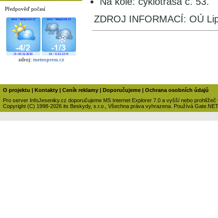
Na kole: cyklotrasa č. 53.
Předpověď počasí
ZDROJ INFORMACÍ: OÚ Lip
zdroj:
meteopress.cz
O projektu
|
Kontakty
|
Ceník reklamy
|
Doporučujeme
|
Ochrana osobních údajů
Pro server InfoJeseniky.cz doporučujeme MS Internet Explorer 7.0 a vyšší nebo prohlížeč
Copyright (C) 1998-2026 its Beskydy, s.r.o., Všechna práva vyhrazena. Používá Gate.NE