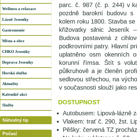
parc. č. 987 (č. p. 244) v 
Wellness a relaxace
pozdně barokní budovu s k
Lázně Jeseníky
kolem roku 1800. Stavba se 
křižovatky silnic Jeseník
Gastronomie
Budova postavená z cihlov
Města a obce
podkrovními patry. Hlavní pr
CHKO Jeseníky
uplatněno osm okenních os
korunní římsa. Štít s vol
Doprava Jeseníky
půlkruhově a je členěn prof
Horská služba
sedlovou střechou, na východ
Aktuality
v současnosti slouží jako re
Kalendář akcí
DOSTUPNOST
Služby
Autobusem: Lipová-lázně z
Náhodný tip
Vlakem: trať č. 290, žst. L
Pěšky: červená TZ procháze
Počasí