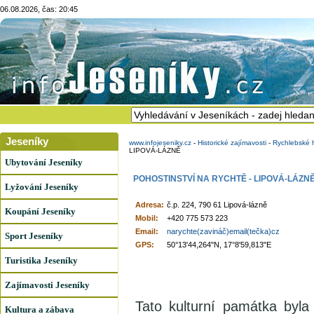
06.08.2026, čas: 20:45
Jeseníky
www.infojeseniky.cz
-
Historické zajímavosti
-
Rychlebské h
LIPOVÁ-LÁZNĚ
Ubytování Jeseníky
POHOSTINSTVÍ NA RYCHTĚ - LIPOVÁ-LÁZN
Lyžování Jeseníky
Adresa:
č.p. 224, 790 61 Lipová-lázně
Koupání Jeseníky
Mobil:
+420 775 573 223
Email:
narychte(zavináč)email(tečka)cz
Sport Jeseníky
GPS:
50°13'44,264"N, 17°8'59,813"E
Turistika Jeseníky
Zajímavosti Jeseníky
Tato kulturní památka byl
Kultura a zábava