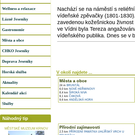
Nachází se na náměstí s reliéfn
Wellness a relaxace
vídeňské zpěvačky (1801-1830).
Lázně Jeseníky
zavedenou kožešnickou živnost 
ve Vídni byla Tereza angažován
Gastronomie
vídeňského publika. Dnes se v 
Města a obce
CHKO Jeseníky
Doprava Jeseníky
Horská služba
V okolí najdete ...
Města a obce
Aktuality
24 m
BRUNTÁL
6,0 km
NOVÉ HEŘMINOVY
Kalendář akcí
8,4 km
ŠIROKÁ NIVA
9,1 km
ČAKOVÁ
9,6 km
ANDĚLSKÁ HORA
Služby
Náhodný tip
Přírodní zajímavosti
MĚSTSKÉ MUZEUM KRNOV
2,5 km
PŘÍRODNÍ PAMÁTKA UHLÍŘSKÝ VRCH U