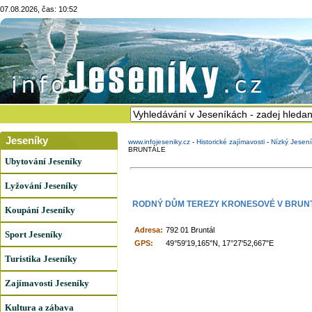
07.08.2026, čas: 10:52
Jeseníky
www.infojeseniky.cz
-
Historické zajímavosti
-
Nízký Jesen
BRUNTÁLE
Ubytování Jeseníky
Lyžování Jeseníky
RODNÝ DŮM TEREZY KRONESOVÉ V BRUN
Koupání Jeseníky
Adresa:
792 01 Bruntál
Sport Jeseníky
GPS:
49°59'19,165"N, 17°27'52,667"E
Turistika Jeseníky
Zajímavosti Jeseníky
Kultura a zábava