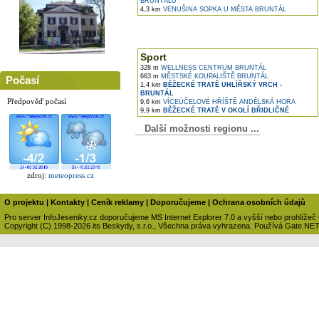
BRUNTÁLU
4,3 km
VENUŠINA SOPKA U MĚSTA BRUNTÁL
Sport
328 m
WELLNESS CENTRUM BRUNTÁL
663 m
MĚSTSKÉ KOUPALIŠTĚ BRUNTÁL
Počasí
1,4 km
BĚŽECKÉ TRATĚ UHLÍŘSKÝ VRCH -
BRUNTÁL
Předpověď počasí
9,6 km
VÍCEÚČELOVÉ HŘÍŠTĚ ANDĚLSKÁ HORA
9,9 km
BĚŽECKÉ TRATĚ V OKOLÍ BŘIDLIČNÉ
Další možnosti regionu ...
zdroj:
meteopress.cz
O projektu
|
Kontakty
|
Ceník reklamy
|
Doporučujeme
|
Ochrana osobních údajů
Pro server InfoJeseniky.cz doporučujeme MS Internet Explorer 7.0 a vyšší nebo prohlížeč
Copyright (C) 1998-2026 its Beskydy, s.r.o., Všechna práva vyhrazena. Používá Gate.NE