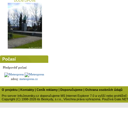
DOLNÍ LIPOVÉ
Počasí
Předpověď počasí
zdroj:
meteopress.cz
O projektu
|
Kontakty
|
Ceník reklamy
|
Doporučujeme
|
Ochrana osobních údajů
Pro server InfoJeseniky.cz doporučujeme MS Internet Explorer 7.0 a vyšší nebo prohlížeč
Copyright (C) 1998-2026 its Beskydy, s.r.o., Všechna práva vyhrazena. Používá Gate.NE