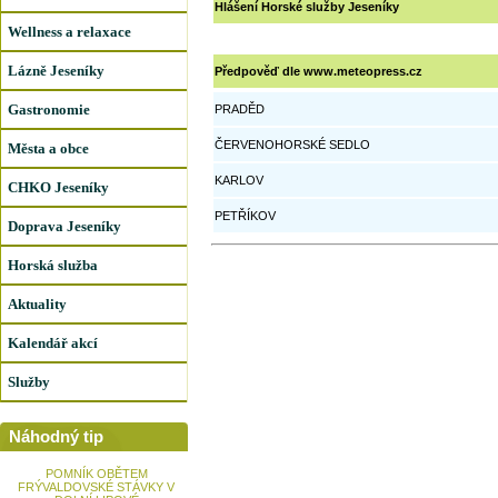
Hlášení Horské služby Jeseníky
Wellness a relaxace
Lázně Jeseníky
Předpověď dle www.meteopress.cz
Gastronomie
PRADĚD
ČERVENOHORSKÉ SEDLO
Města a obce
KARLOV
CHKO Jeseníky
PETŘÍKOV
Doprava Jeseníky
Horská služba
Aktuality
Kalendář akcí
Služby
Náhodný tip
POMNÍK OBĚTEM
FRÝVALDOVSKÉ STÁVKY V