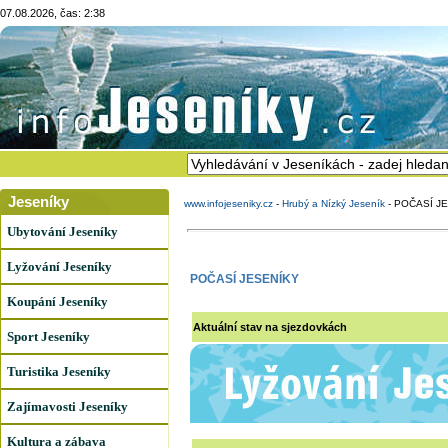
07.08.2026, čas: 2:38
Jeseníky
www.infojeseniky.cz
-
Hrubý a Nízký Jeseník
-
POČASÍ J
Ubytování Jeseníky
Lyžování Jeseníky
POČASÍ JESENÍKY
Koupání Jeseníky
Aktuální stav na sjezdovkách
Sport Jeseníky
Turistika Jeseníky
Zajímavosti Jeseníky
Kultura a zábava