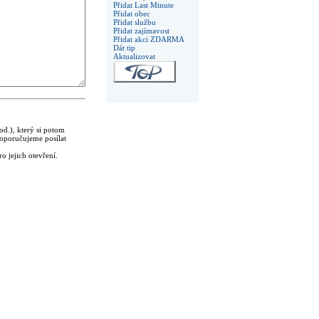
Přidat Last Minute
Přidat obec
Přidat službu
Přidat zajímavost
Přidat akci ZDARMA
Dát tip
Aktualizovat
od.), který si potom
oporučujeme posílat
 jejich otevření.