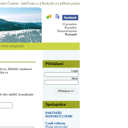
odce Českem - InfoČesko.cz
Beskydy.cz
inPhoto počasí
|
|
O projektu
Kontakty
Doporučujeme
Partneři
všech kategoriích
Přihlášení
ýzva, důležité oznámení
Login
iky.cz
Heslo
k této službě, kontaktujte
Spolupráce
PARTNEŘI
DOPORUČUJEME
Ceník reklamy
Přidat ubytování