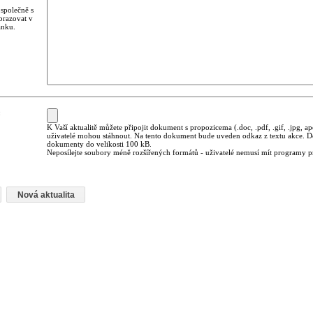
 společně s
brazovat v
ánku.
:
K Vaší aktualitě můžete připojit dokument s propozicema (.doc, .pdf, .gif, .jpg, ap
uživatelé mohou stáhnout. Na tento dokument bude uveden odkaz z textu akce. D
dokumenty do velikosti 100 kB.
Neposílejte soubory méně rozšířených formátů - uživatelé nemusí mít programy pro