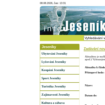
08.08.2026, čas: 13:31
Jeseníky
Zadávání nov
Ubytování Jeseníky
Aktualitou je myš
apod.) Vyhrazujeme
Lyžování Jeseníky
Aktualita k článk
Koupání Jeseníky
Přístupové heslo:
Sport Jeseníky
Název:
Turistika Jeseníky
Zajímavosti Jeseníky
Datum do:
Kultura a zábava