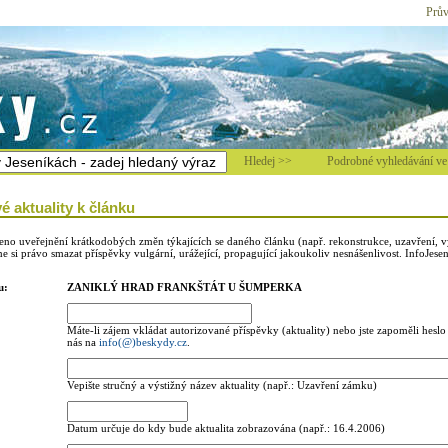
Prův
Hledej >>
Podrobné vyhledávání ve 
é aktuality k článku
leno uveřejnění krátkodobých změn týkajících se daného článku (např. rekonstrukce, uzavření, v
 si právo smazat příspěvky vulgární, urážející, propagující jakoukoliv nesnášenlivost. InfoJesen
u:
ZANIKLÝ HRAD FRANKŠTÁT U ŠUMPERKA
Máte-li zájem vkládat autorizované příspěvky (aktuality) nebo jste zapoměli heslo 
nás na
info(@)beskydy.cz
.
Vepište stručný a výstižný název aktuality (např.: Uzavření zámku)
Datum určuje do kdy bude aktualita zobrazována (např.: 16.4.2006)