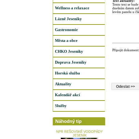
Text aktuality:
Tento text se bude
Wellness a relaxace
dnešním datem zo
levém panelu u čl
Lázně Jeseníky
Gastronomie
Města a obce
Připojit dokument
CHKO Jeseníky
Doprava Jeseníky
Horská služba
Aktuality
Kalendář akcí
Služby
Náhodný tip
NPR REŠOVSKÉ VODOPÁDY
JESENÍK