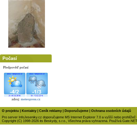
Počasí
Předpověď počasí
zdroj:
meteopress.cz
O projektu
|
Kontakty
|
Ceník reklamy
|
Doporučujeme
|
Ochrana osobních údajů
Pro server InfoJeseniky.cz doporučujeme MS Internet Explorer 7.0 a vyšší nebo prohlížeč
Copyright (C) 1998-2026 its Beskydy, s.r.o., Všechna práva vyhrazena. Používá Gate.NE