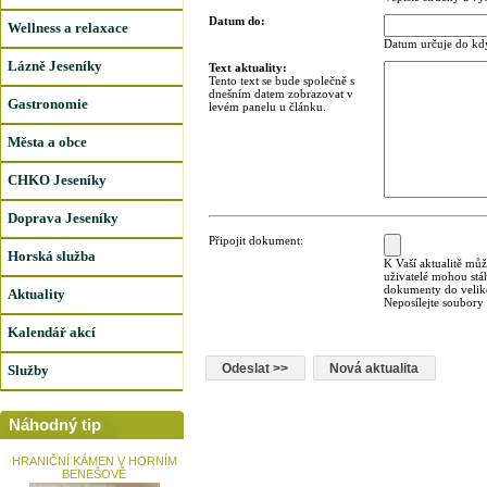
Datum do:
Wellness a relaxace
Datum určuje do kdy
Lázně Jeseníky
Text aktuality:
Tento text se bude společně s
dnešním datem zobrazovat v
Gastronomie
levém panelu u článku.
Města a obce
CHKO Jeseníky
Doprava Jeseníky
Připojit dokument:
Horská služba
K Vaší aktualitě můž
uživatelé mohou stá
dokumenty do veliko
Aktuality
Neposílejte soubory
Kalendář akcí
Služby
Náhodný tip
HRANIČNÍ KÁMEN V HORNÍM
BENEŠOVĚ