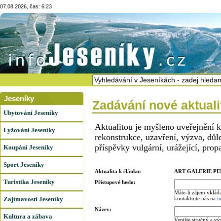
07.08.2026, čas: 6:23
Jeseníky
Zadávání nové aktuali
Ubytování Jeseníky
Aktualitou je myšleno uveřejnění 
Lyžování Jeseníky
rekonstrukce, uzavření, výzva, dů
příspěvky vulgární, urážející, prop
Koupání Jeseníky
Sport Jeseníky
Aktualita k článku:
ART GALERIE P
Turistika Jeseníky
Přístupové heslo:
Máte-li zájem vkláda
Zajímavosti Jeseníky
kontaktujte nás na
i
Název:
Kultura a zábava
Vepište stručný a vý