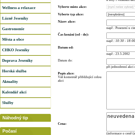
Vyberte místo akce:
Wellness a relaxace
Vyberte typ akce:
Lázně Jeseníky
Název akce:
např.: Posezení u c
Gastronomie
Čas konání (od - do):
Města a obce
např.:
10:30 - 18:0
Datum od:
CHKO Jeseníky
např.: 23.5.2002
Doprava Jeseníky
Datum do:
při jednodenní akci
Horská služba
Popis akce:
Váš komentář přibližující celou
akci
Aktuality
Kalendář akcí
Služby
Náhodný tip
Cena:
Počasí
(informace o ceně (z