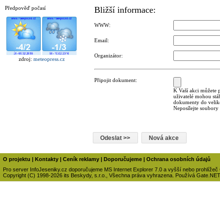
Předpověď počasí
Bližší informace:
WWW:
Email:
Organizátor:
zdroj:
meteopress.cz
Připojit dokument:
K Vaší akci můžete p
uživatelé mohou stá
dokumenty do veliko
Neposílejte soubory
O projektu
|
Kontakty
|
Ceník reklamy
|
Doporučujeme
|
Ochrana osobních údajů
Pro server InfoJeseniky.cz doporučujeme MS Internet Explorer 7.0 a vyšší nebo prohlížeč
Copyright (C) 1998-2026 its Beskydy, s.r.o., Všechna práva vyhrazena. Používá Gate.NE