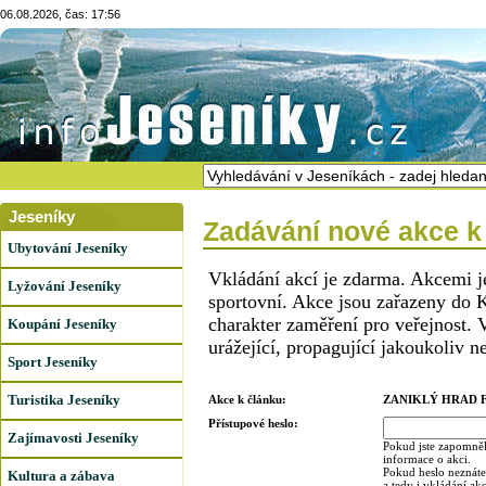
06.08.2026, čas: 17:56
Jeseníky
Zadávání nové akce k
Ubytování Jeseníky
Vkládání akcí je zdarma. Akcemi j
Lyžování Jeseníky
sportovní. Akce jsou zařazeny do K
charakter zaměření pro veřejnost. 
Koupání Jeseníky
urážející, propagující jakoukoliv n
Sport Jeseníky
Turistika Jeseníky
Akce k článku:
ZANIKLÝ HRAD 
Přístupové heslo:
Zajímavosti Jeseníky
Pokud jste zapomněl
informace o akci.
Pokud heslo neznáte,
Kultura a zábava
a tedy i vkládání ak