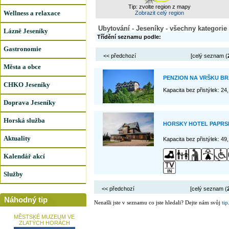
Tip: zvolte region z mapy
Wellness a relaxace
Zobrazit celý region
Ubytování - Jeseníky - všechny kategorie
Lázně Jeseníky
Třídění seznamu podle:
Gastronomie
<< předchozí
[celý seznam (
Města a obce
PENZION NA VRŠKU B
CHKO Jeseníky
Kapacita bez přistýlek: 24
Doprava Jeseníky
Horská služba
HORSKY HOTEL PAPRS
Aktuality
Kapacita bez přistýlek: 49
Kalendář akcí
Služby
<< předchozí
[celý seznam (
Náhodný tip
Nenašli jste v seznamu co jste hledali? Dejte nám svůj
tip
MĚSTSKÉ MUZEUM VE
ZLATÝCH HORÁCH