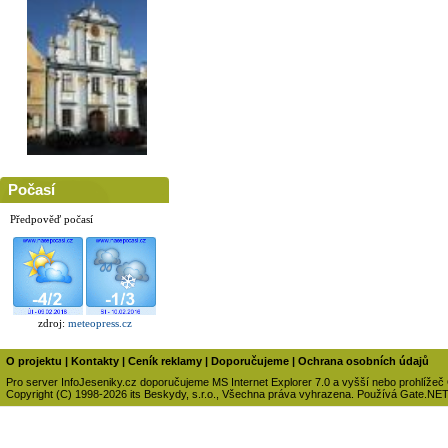
Počasí
Předpověď počasí
zdroj:
meteopress.cz
O projektu
|
Kontakty
|
Ceník reklamy
|
Doporučujeme
|
Ochrana osobních údajů
Pro server InfoJeseniky.cz doporučujeme MS Internet Explorer 7.0 a vyšší nebo prohlížeč
Copyright (C) 1998-2026 its Beskydy, s.r.o., Všechna práva vyhrazena. Používá Gate.NE