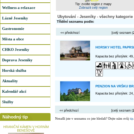
Tip: zvolte region z mapy
Wellness a relaxace
Zobrazit celý region
Ubytování - Jeseníky - všechny kategorie
Lázně Jeseníky
Třídění seznamu podle:
Gastronomie
<< předchozí
[celý seznam (
Města a obce
HORSKY HOTEL PAPRS
CHKO Jeseníky
Kapacita bez přistýlek: 49
Doprava Jeseníky
Horská služba
Aktuality
PENZION NA VRŠKU B
Kalendář akcí
Kapacita bez přistýlek: 24
Služby
<< předchozí
[celý seznam (
Náhodný tip
Nenašli jste v seznamu co jste hledali? Dejte nám svůj
tip
HRANIČNÍ KÁMEN V HORNÍM
BENEŠOVĚ