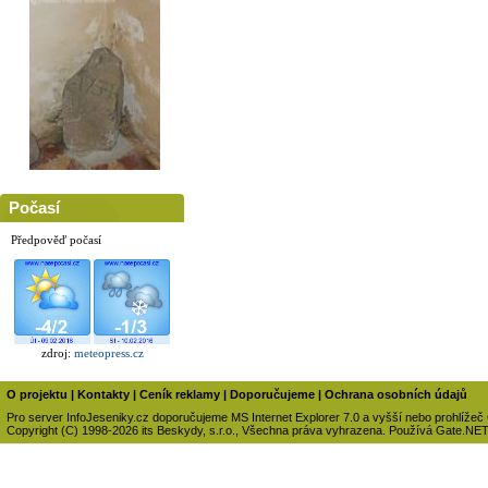
Počasí
Předpověď počasí
zdroj:
meteopress.cz
O projektu
|
Kontakty
|
Ceník reklamy
|
Doporučujeme
|
Ochrana osobních údajů
Pro server InfoJeseniky.cz doporučujeme MS Internet Explorer 7.0 a vyšší nebo prohlížeč
Copyright (C) 1998-2026 its Beskydy, s.r.o., Všechna práva vyhrazena. Používá Gate.NE